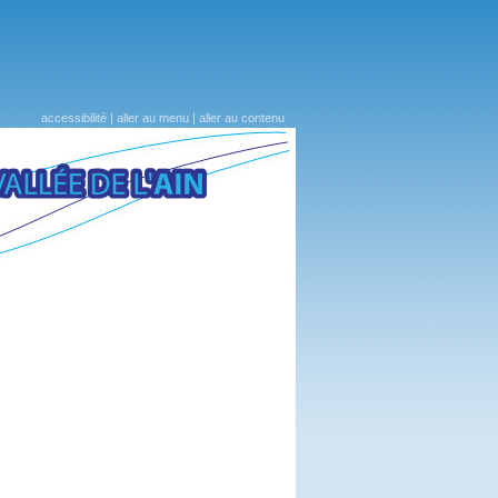
accessibilité
|
aller au menu
|
aller au contenu