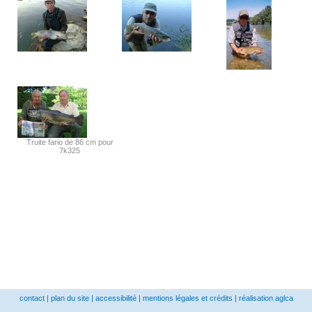
Truite fario de 86 cm pour
7k325
contact
|
plan du site
|
accessibilité
|
mentions légales et crédits
|
réalisation aglca