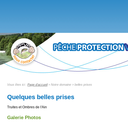
Vous êtes ici :
Page d'accueil
> Notre domaine > belles prises
Quelques belles prises
Truites et Ombres de l'Ain
Galerie Photos