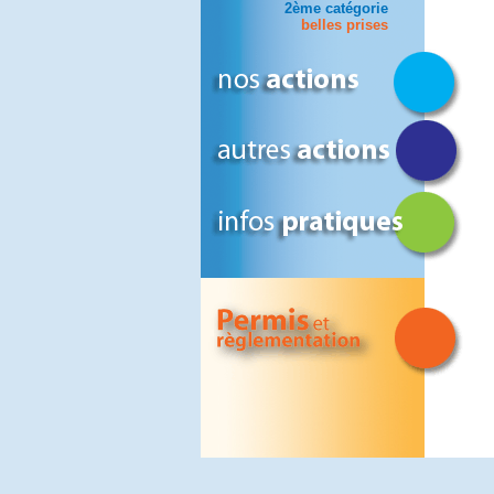
2ème catégorie
belles prises