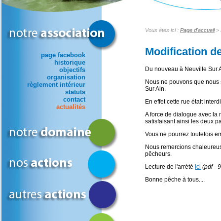
Vous êtes ici :
Page d'accueil
> 
Modification de
page facebook
historique
Du nouveau à Neuville Sur Ai
objectifs
organisation
Nous ne pouvons que nous sat
règlement intérieur
Sur Ain.
statuts
contact
En effet cette rue était interd
actualités
A force de dialogue avec la 
satisfaisant ainsi les deux pa
Vous ne pourrez toutefois em
Nous remercions chaleureusem
pêcheurs.
Lecture de l'arrété
ici
(pdf -
Bonne pêche à tous....