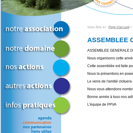
Vous êtes ici :
Page d'accueil
> 
ASSEMBLEE 
ASSEMBLEE GENERALE DE P
Nous organisons cette ann
Cette assemblée est faite po
Nous la présentons en powert
Le verre de l'amitié clotuer
Nous vous attendons nomb
Bonne année à tous nos adh
L'équipe de PPVA
agenda
communication
nos partenaires
liens utiles